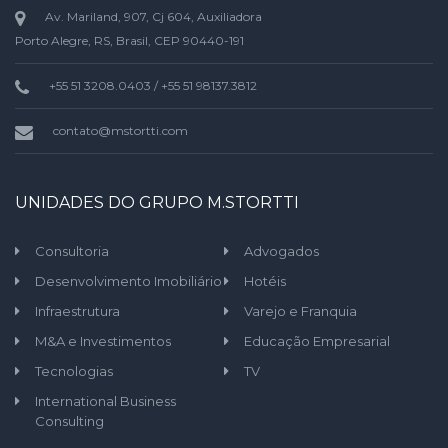
Av. Mariland, 907, Cj 604, Auxiliadora
Porto Alegre, RS, Brasil, CEP 90440-191
+55 51 3208.0403 / +55 51 98137.3812
contato@mstortti.com
UNIDADES DO GRUPO M.STORTTI
Consultoria
Advogados
Desenvolvimento Imobiliário
Hotéis
Infraestrutura
Varejo e Franquia
M&A e Investimentos
Educação Empresarial
Tecnologias
TV
International Business
Consulting