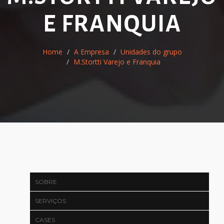
E FRANQUIA
Home
A Empresa
Unidades do grupo
M.Stortti Varejo e Franquia
SOBRE
SERVIÇOS
CASES