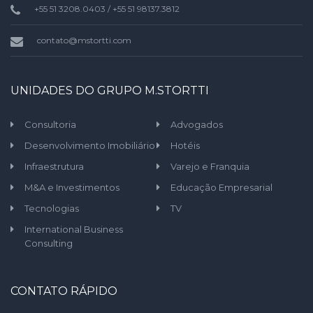
+55 51 3208.0403 / +55 51 98137.3812
contato@mstortti.com
UNIDADES DO GRUPO M.STORTTI
Consultoria
Advogados
Desenvolvimento Imobiliário
Hotéis
Infraestrutura
Varejo e Franquia
M&A e Investimentos
Educação Empresarial
Tecnologias
TV
International Business
Consulting
CONTATO RÁPIDO