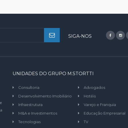
SIGA-NOS
UNIDADES DO GRUPO M.STORTTI
Consultoria
Advogados
Desenvolvimento Imobiliário
Hotéis
de
Infraestrutura
Varejo e Franquia
 a
M&A e Investimentos
Educação Empresarial
Tecnologias
TV