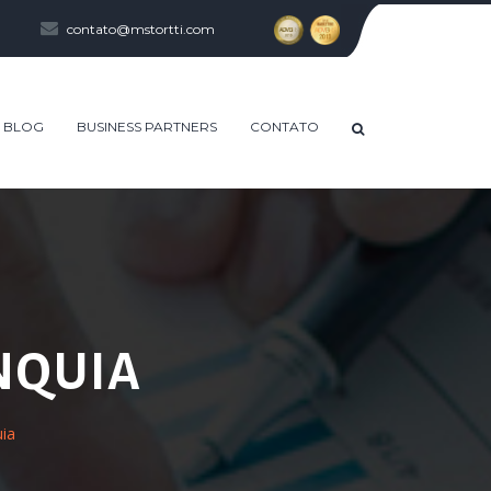
contato@mstortti.com
BLOG
BUSINESS PARTNERS
CONTATO
NQUIA
uia