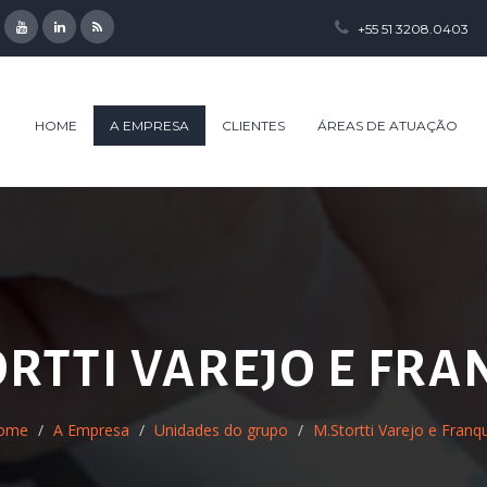
+55 51 3208.0403
HOME
A EMPRESA
CLIENTES
ÁREAS DE ATUAÇÃO
ORTTI VAREJO E FRA
ome
A Empresa
Unidades do grupo
M.Stortti Varejo e Franq