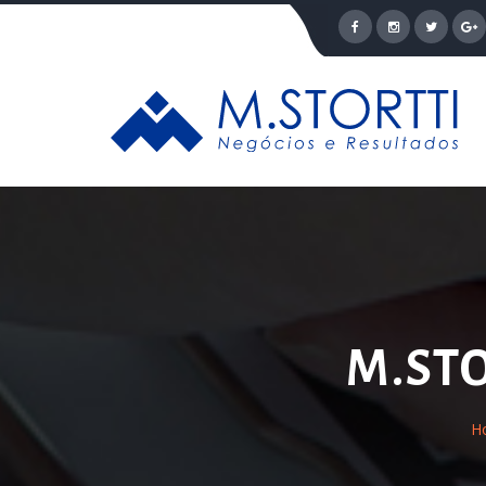
M.ST
H